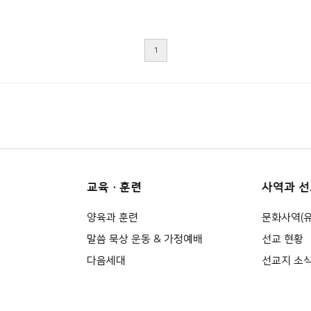
1
교육·훈련
사역과 선
양육과 훈련
문화사역(
말씀 묵상 운동 & 가정예배
선교 현황
다음세대
선교지 소