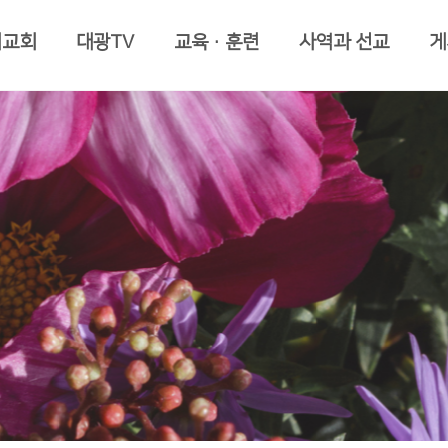
리교회
대광TV
교육·훈련
사역과 선교
게