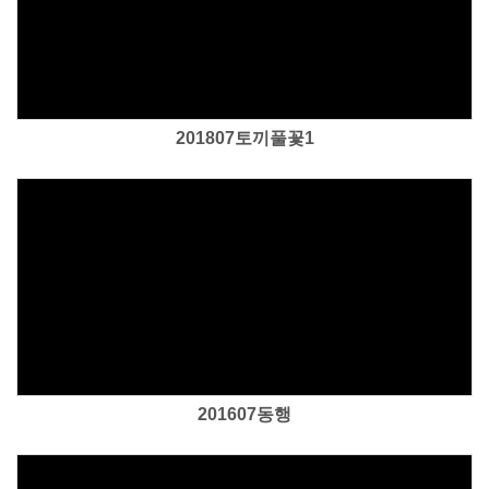
Views
201807토끼풀꽃1
Views
201607동행