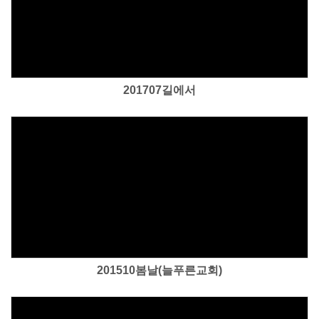
Views
201707길에서
Views
201510봄날(늘푸른교회)