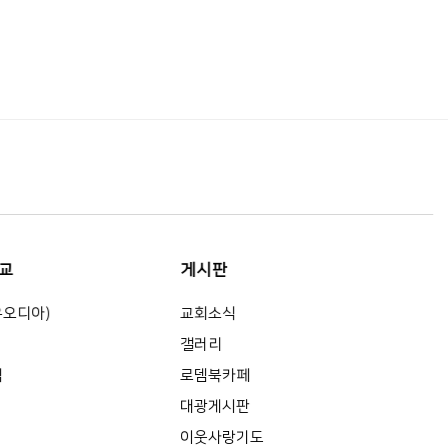
교
게시판
유오디아)
교회소식
갤러리
식
로뎀북카페
대광게시판
이웃사랑기도