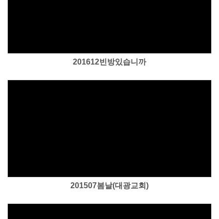
Views
201612빈방있습니까
Views
201507봄날(대광교회)