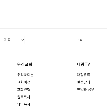
검색
우리교회
대광TV
우리교회는
대광유튜브
교회비전
말씀강좌
교회연혁
찬양과 공연
원로목사
담임목사