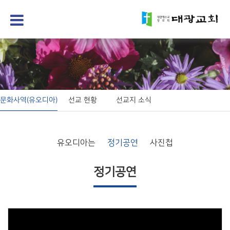
문화사역(유오디아)
선교 현황
선교지 소식
유오디아는
정기공연
사진첩
정기공연