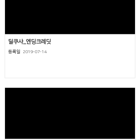
Views
딜쿠샤_엔딩크레딧
등록일
2019-07-14
Views