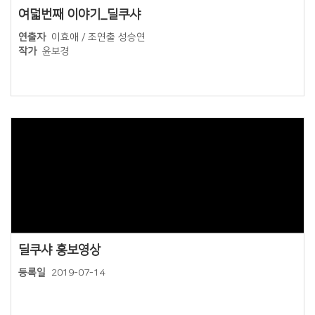
여덟번째 이야기_딜쿠샤
연출자
이효애 / 조연출 성승연
작가
윤보경
Views
딜쿠샤 홍보영상
등록일
2019-07-14