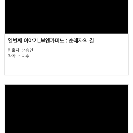
Views
열번째 이야기_부엔카미노 : 순례자의 길
연출자
성승연
작가
심지수
Views