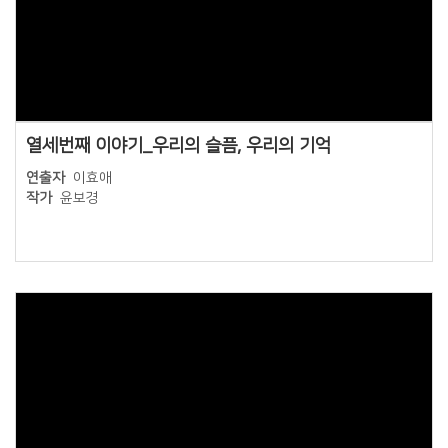
Views
열세번째 이야기_우리의 슬픔, 우리의 기억
연출자
이효애
작가
윤보경
Views