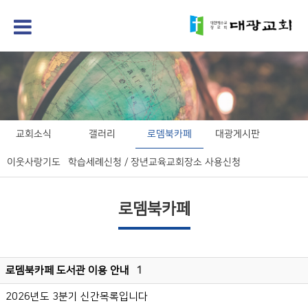
교회소식
갤러리
로뎀북카페
대광게시판
이웃사랑기도
학습세례신청 / 장년교육
교회장소 사용신청
로뎀북카페
로뎀북카페 도서관 이용 안내
1
2026년도 3분기 신간목록입니다