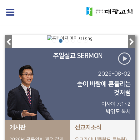
주일설교 SERMON
2026-08-02
숲이 바람에 흔들리는
것처럼
이사야 7:1~2
박영모 목사
게시판
선교지소식
2026년 공동의회 개정 결과
우크라이나(폴란드 루블린)