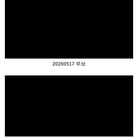
Views
20260517 주보
Views