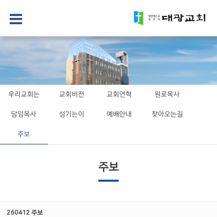
우리교회는
교회비전
교회연혁
원로목사
담임목사
섬기는이
예배안내
찾아오는길
주보
주보
260412 주보