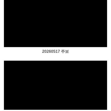
Views
20260517 주보
Views