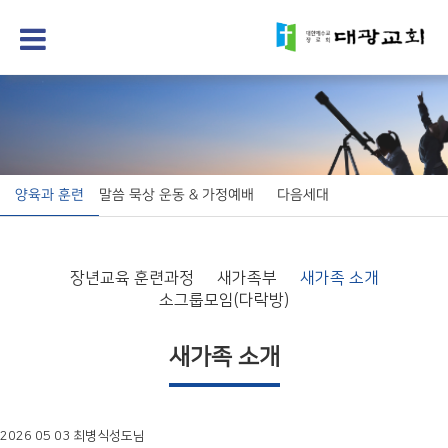
양육과 훈련
말씀 묵상 운동 & 가정예배
다음세대
장년교육 훈련과정
새가족부
새가족 소개
소그룹모임(다락방)
새가족 소개
2026 05 03 최병식성도님