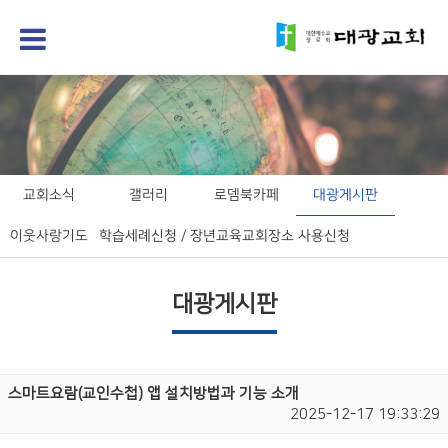
교회소식
갤러리
로뎀북카페
대광게시판
이웃사랑기도
학습세례신청 / 장년교육
교회장소 사용신청
대광게시판
스마트요람(교인수첩) 앱 설치방법과 기능 소개
2025-12-17 19:33:29