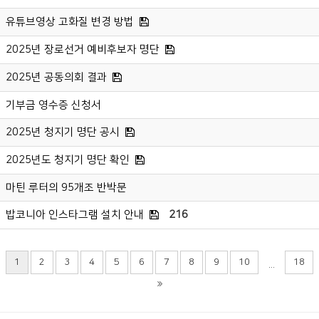
유튜브영상 고화질 변경 방법
2025년 장로선거 예비후보자 명단
2025년 공동의회 결과
기부금 영수증 신청서
2025년 청지기 명단 공시
2025년도 청지기 명단 확인
마틴 루터의 95개조 반박문
밥코니아 인스타그램 설치 안내
216
1
2
3
4
5
6
7
8
9
10
18
...