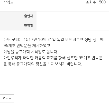
박영모
조회수
508
출연자
찬양일
마틴 루터는 1517년 10월 31일 독일 비텐베르크 성당 정문에
95개조 반박문을 게시하였고
이날을 종교개혁 시작일로 봅니다.
마틴루터가 타락한 카톨릭 교회를 향해 선포한 95개조 반박문
을 통해 종교개혁의 정신을 느껴보시기 바랍니다.
리스트