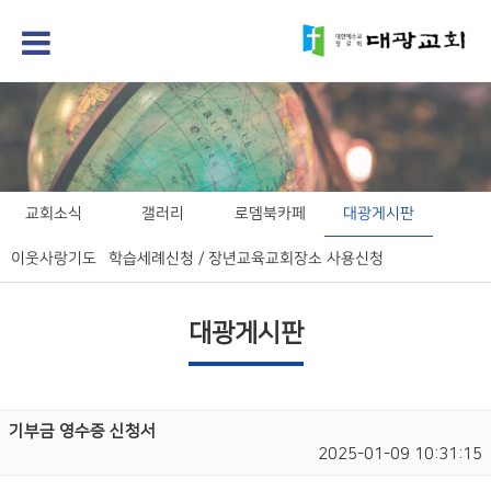
교회소식
갤러리
로뎀북카페
대광게시판
이웃사랑기도
학습세례신청 / 장년교육
교회장소 사용신청
대광게시판
기부금 영수증 신청서
2025-01-09 10:31:15