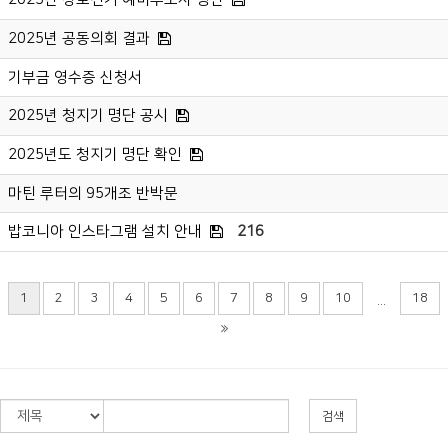
2025년 공동의회 결과
기부금 영수증 신청서
2025년 청지기 명단 공시
2025년도 청지기 명단 확인
마틴 루터의 95개조 반박문
밥코니아 인스타그램 설치 안내
216
1
2
3
4
5
6
7
8
9
10
18
...
검색