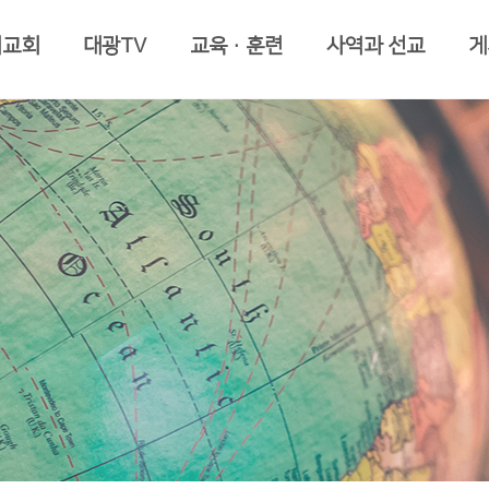
리교회
대광TV
교육·훈련
사역과 선교
게