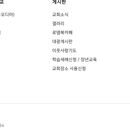
교
게시판
유오디아)
교회소식
갤러리
식
로뎀북카페
대광게시판
이웃사랑기도
학습세례신청 / 장년교육
교회장소 사용신청
84