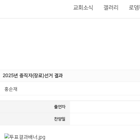
교회소식
갤러리
로뎀
2025년 중직자(장로)선거 결과
홍순재
출연자
찬양일