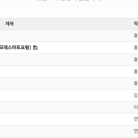
제목
작
홍
디모데스마트요람)
홍
홍
홍
홍
김
이
연
연