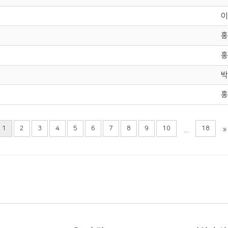
이
홍
홍
박
홍
1
2
3
4
5
6
7
8
9
10
18
...