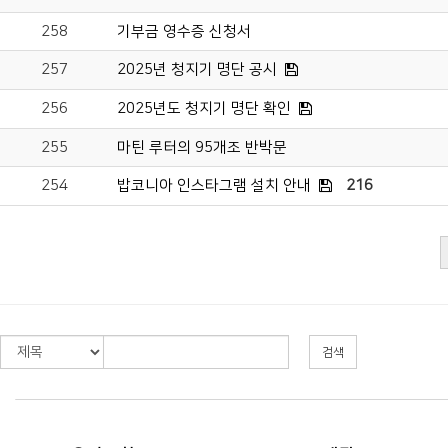
258
기부금 영수증 신청서
257
2025년 청지기 명단 공시
256
2025년도 청지기 명단 확인
255
마틴 루터의 95개조 반박문
254
밥코니아 인스타그램 설치 안내
216
검색