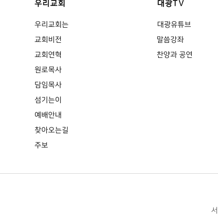
우리교회
대광TV
우리교회는
대광유튜브
교회비전
말씀강좌
교회연혁
찬양과 공연
원로목사
담임목사
섬기는이
예배안내
찾아오는길
주보
서